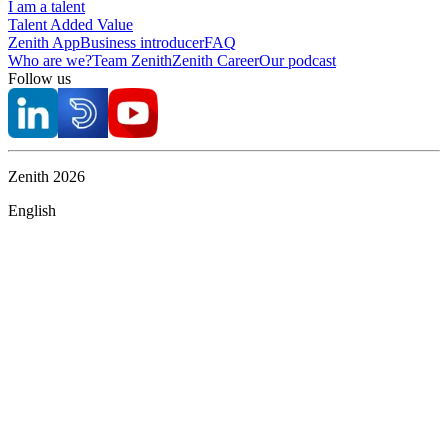
I am a talent
Talent Added Value
Zenith App
Business introducer
FAQ
Who are we?
Team Zenith
Zenith Career
Our podcast
Follow us
Zenith
2026
English