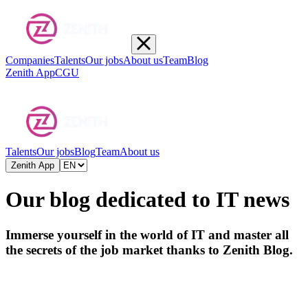
Companies
Talents
Our jobs
About us
Team
Blog
Zenith App
CGU
Talents
Our jobs
Blog
Team
About us
Zenith App
Our blog dedicated to IT news
Immerse yourself in the world of IT and master all
the secrets of the job market
thanks to Zenith
Blog.