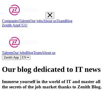
Companies
Talents
Our jobs
About us
Team
Blog
Zenith App
CGU
Talents
Our jobs
Blog
Team
About us
Zenith App
Our blog dedicated to IT news
Immerse yourself in the world of IT and master all
the secrets of the job market
thanks to Zenith
Blog.