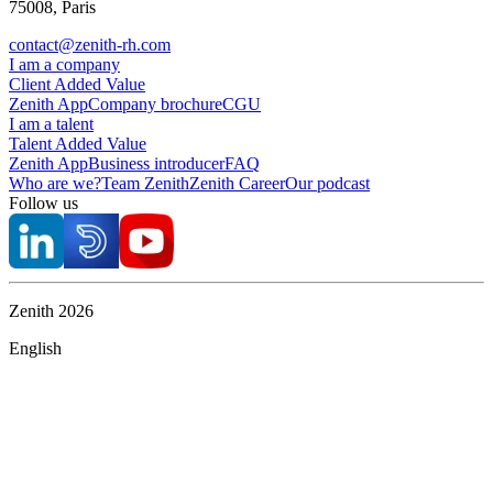
75008, Paris
contact@zenith-rh.com
I am a company
Client Added Value
Zenith App
Company brochure
CGU
I am a talent
Talent Added Value
Zenith App
Business introducer
FAQ
Who are we?
Team Zenith
Zenith Career
Our podcast
Follow us
Zenith
2026
English