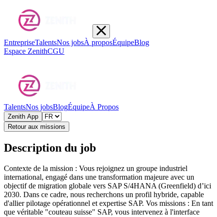
Entreprise
Talents
Nos jobs
À propos
Équipe
Blog
Espace Zenith
CGU
Talents
Nos jobs
Blog
Équipe
À Propos
Zenith App
Retour aux missions
Description du job
Contexte de la mission : Vous rejoignez un groupe industriel
international, engagé dans une transformation majeure avec un
objectif de migration globale vers SAP S/4HANA (Greenfield) d’ici
2030. Dans ce cadre, nous recherchons un profil hybride, capable
d'allier pilotage opérationnel et expertise SAP. Vos missions : En tant
que véritable "couteau suisse" SAP, vous intervenez à l'interface