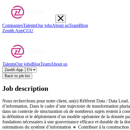
Companies
Talents
Our jobs
About us
Team
Blog
Zenith App
CGU
Talents
Our jobs
Blog
Team
About us
Zenith App
Back to job list
Job description
Nous recherchons pour notre client, un(e) Référent Data / Data Lead,
d’information. Dans le cadre d’une trajectoire de transformation pluria
dans un contexte de structuration où de nombreux sujets restent à constr
la définition et le déploiement d’un modèle opératoire de la donnée par
fondations nécessaires à une gouvernance efficace et durable de la donn
orientations du système d’information 🔹 Contribuer à la construction de