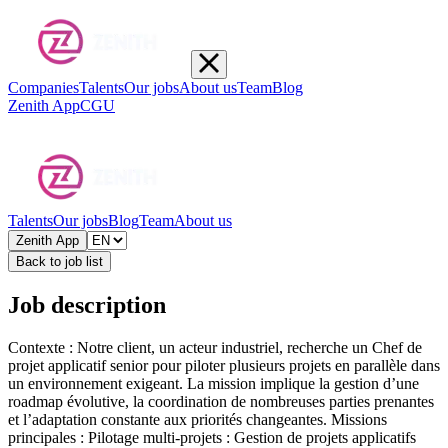
Companies
Talents
Our jobs
About us
Team
Blog
Zenith App
CGU
Talents
Our jobs
Blog
Team
About us
Zenith App
Back to job list
Job description
Contexte : Notre client, un acteur industriel, recherche un Chef de
projet applicatif senior pour piloter plusieurs projets en parallèle dans
un environnement exigeant. La mission implique la gestion d’une
roadmap évolutive, la coordination de nombreuses parties prenantes
et l’adaptation constante aux priorités changeantes. Missions
principales : Pilotage multi-projets : Gestion de projets applicatifs