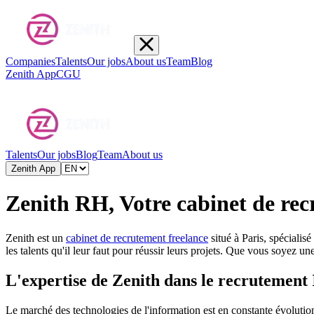
Companies
Talents
Our jobs
About us
Team
Blog
Zenith App
CGU
Talents
Our jobs
Blog
Team
About us
Zenith App
Zenith RH, Votre cabinet de rec
Zenith est un
cabinet de recrutement freelance
situé à Paris, spécialis
les talents qu'il leur faut pour réussir leurs projets. Que vous soyez u
L'expertise de Zenith dans le recrutement
Le marché des technologies de l'information est en constante évolution,