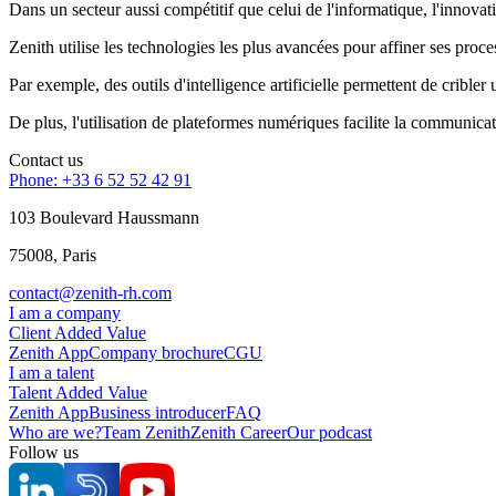
Dans un secteur aussi compétitif que celui de l'informatique, l'innovati
Zenith utilise les technologies les plus avancées pour affiner ses proc
Par exemple, des outils d'intelligence artificielle permettent de crible
De plus, l'utilisation de plateformes numériques facilite la communicati
Contact us
Phone: +33 6 52 52 42 91
103 Boulevard Haussmann
75008, Paris
contact@zenith-rh.com
I am a company
Client Added Value
Zenith App
Company brochure
CGU
I am a talent
Talent Added Value
Zenith App
Business introducer
FAQ
Who are we?
Team Zenith
Zenith Career
Our podcast
Follow us